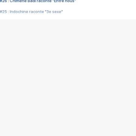
#26 : Chimène Badi raconte "Entre nous"
#25 : Indochine raconte "3e sexe"
#24 : Zaho raconte "C'est chelou"
#23 : Patrick Bruel raconte "Au café des délices"
#22 : Kyo raconte "Le chemin"
#21 : Nolwenn Leroy raconte "Cassé"
#20 : Patrick Hernandez raconte "Born to be alive"
#19 : Lorie raconte "Près de moi"
#18 : Michael Jones raconte "A nos actes manqués" (avec Jean-Jacque
#17 : Khaled raconte "Aïcha"
#16 : Corneille raconte "Parce qu'on vient de loin"
#15 : Indochine raconte "L'aventurier"
14 : Lorie raconte "Sur un air latino"