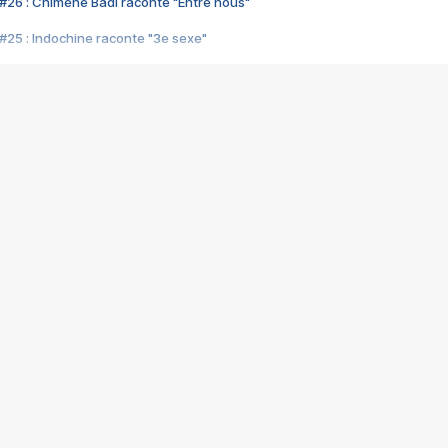
#26 : Chimène Badi raconte "Entre nous"
#25 : Indochine raconte "3e sexe"
#24 : Zaho raconte "C'est chelou"
#23 : Patrick Bruel raconte "Au café des délices"
#22 : Kyo raconte "Le chemin"
#21 : Nolwenn Leroy raconte "Cassé"
#20 : Patrick Hernandez raconte "Born to be alive"
#19 : Lorie raconte "Près de moi"
#18 : Michael Jones raconte "A nos actes manqués" (avec Jean-Jacque
#17 : Khaled raconte "Aïcha"
#16 : Corneille raconte "Parce qu'on vient de loin"
#15 : Indochine raconte "L'aventurier"
14 : Lorie raconte "Sur un air latino"