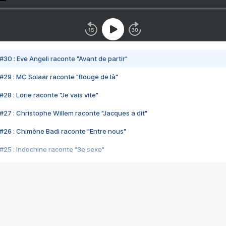
#30 : Eve Angeli raconte "Avant de partir"
#29 : MC Solaar raconte "Bouge de là"
28 : Lorie raconte "Je vais vite"
#27 : Christophe Willem raconte "Jacques a dit"
#26 : Chimène Badi raconte "Entre nous"
#25 : Indochine raconte "3e sexe"
#24 : Zaho raconte "C'est chelou"
#23 : Patrick Bruel raconte "Au café des délices"
#22 : Kyo raconte "Le chemin"
#21 : Nolwenn Leroy raconte "Cassé"