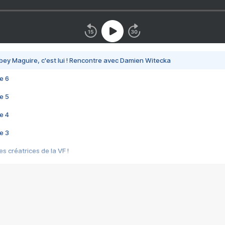
bey Maguire, c'est lui ! Rencontre avec Damien Witecka
e 6
e 5
e 4
e 3
s créatrices de la VF !
e 2
e 1
e Mektoub My Love arrive enfin ! Rencontre avec Shaïn Boumedine et Sal
i : après Toni en famille