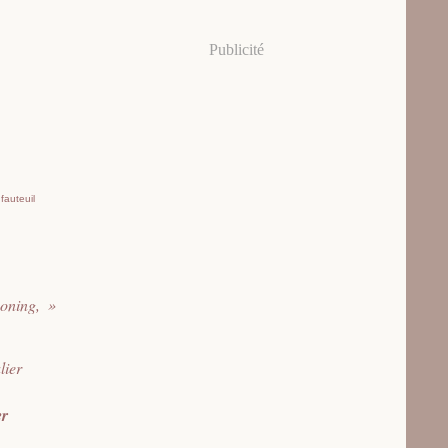
Publicité
fauteuil
oning,
er