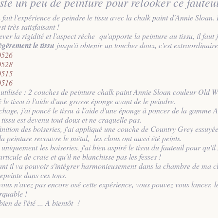
ste un peu de peinture pour relooker ce fauteui
n fait l'expérience de peindre le tissu avec la chalk paint d'Annie Sloan.
st très satisfaisant !
ver la rigidité et l'aspect rèche qu'apporte la peinture au tissu, il faut 
égèrement le tissu
jusqu'à obtenir un toucher doux, c'est extraordinaire
 utilisée : 2 couches de peinture chalk paint Annie Sloan couleur Old Wh
 le tissu à l'aide d'une grosse éponge avant de le peindre.
chage, j'ai poncé le tissu à l'aide d'une éponge à poncer de la gamme 
 tissu est devenu tout doux et ne craquelle pas.
finition des boiseries, j'ai appliqué une couche de Country Grey essuyée
 peinture recouvre le métal, les clous ont aussi été peints.
 uniquement les boiseries, j'ai bien aspiré le tissu du fauteuil pour qu'il
rticule de craie et qu'il ne blanchisse pas les fesses !
nt il va pouvoir s'intégrer harmonieusement dans la chambre de ma cl
repeinte dans ces tons.
vous n'avez pas encore osé cette expérience, vous pouvez vous lancer, le
rquable !
bien de l'été ... A bientôt !