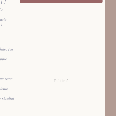
l !
 Le
juste
 !
ite, j'ai
Annie
.
 ne reste
Publicité
iente
 résultat