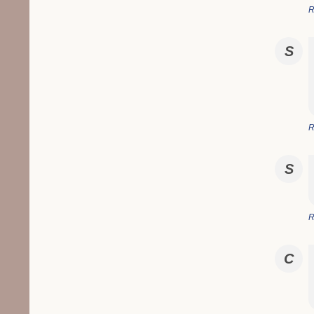
R
S
R
S
R
C