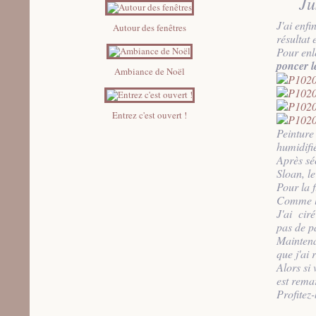
Ju
J'ai enfi
Autour des fenêtres
résultat e
Pour enle
poncer l
Ambiance de Noël
Entrez c'est ouvert !
Peinture
humidifié
Après sé
Sloan, le
Pour la 
Comme la
J'ai ciré
pas de pa
Maintena
que j'ai 
Alors si 
est rema
Profitez-