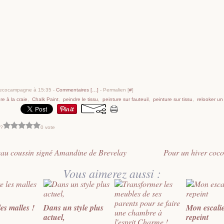
decocampagne à 15:35 -
Commentaires [
…
]
- Permalien [
#
]
re à la craie
,
Chalk Paint
,
peindre le tissu
,
peinture sur fauteuil
,
peinture sur tissu
,
relooker un 
 ?
0 vote
au coussin signé Amandine de Brevelay
Pour un hiver coco
Vous aimerez aussi :
les malles !
Dans un style plus
Mon escali
actuel,
repeint