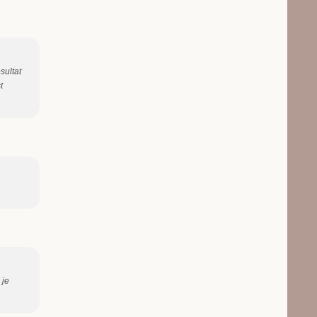
sultat
t
 je