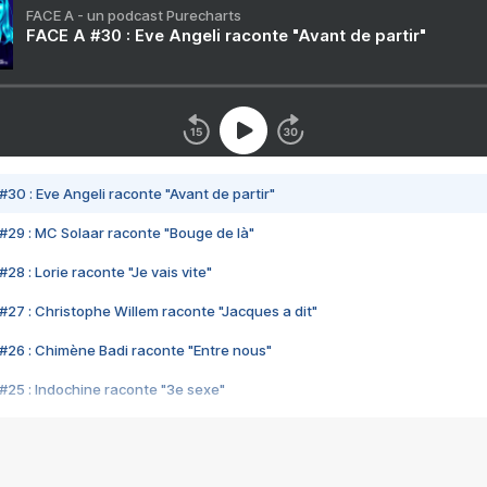
FACE A - un podcast Purecharts
FACE A #30 : Eve Angeli raconte "Avant de partir"
#30 : Eve Angeli raconte "Avant de partir"
#29 : MC Solaar raconte "Bouge de là"
28 : Lorie raconte "Je vais vite"
#27 : Christophe Willem raconte "Jacques a dit"
#26 : Chimène Badi raconte "Entre nous"
#25 : Indochine raconte "3e sexe"
#24 : Zaho raconte "C'est chelou"
#23 : Patrick Bruel raconte "Au café des délices"