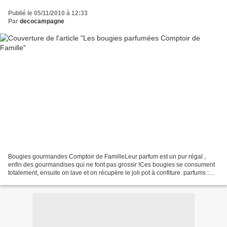
Publié le 05/11/2010 à 12:33
Par
decocampagne
Bougies gourmandes Comptoir de FamilleLeur parfum est un pur régal ,
enfin des gourmandises qui ne font pas grossir !Ces bougies se consument
totalement, ensuite on lave et on récupère le joli pot à confiture. parfums :
crème brûlée, caramel, pommes cuites,...