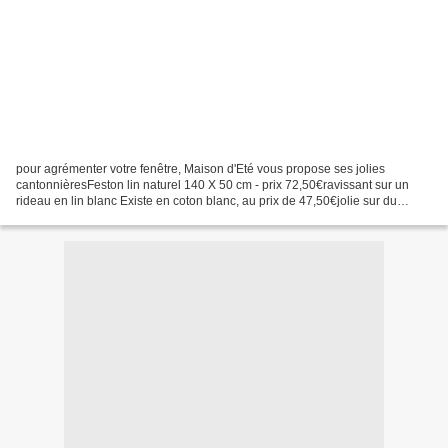
pour agrémenter votre fenêtre, Maison d'Eté vous propose ses jolies
cantonnièresFeston lin naturel 140 X 50 cm - prix 72,50€ravissant sur un
rideau en lin blanc Existe en coton blanc, au prix de 47,50€jolie sur du
blanc, ou met en valeur un rideau coloré...