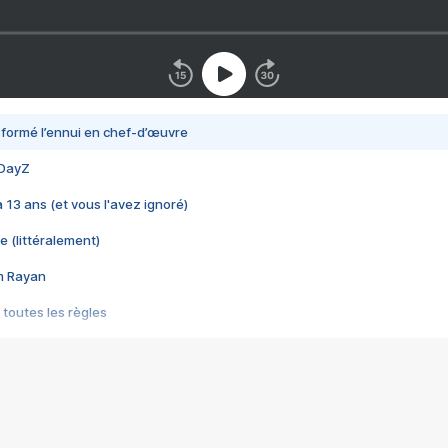
nsformé l’ennui en chef-d’œuvre
 DayZ
 a 13 ans (et vous l'avez ignoré)
e (littéralement)
im Rayan
 toutes les règles
s les jeux vidéo
us choquant de Rockstar ? - Le scandale BULLY
e plus moche de Steam