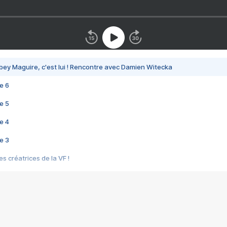
bey Maguire, c'est lui ! Rencontre avec Damien Witecka
e 6
e 5
e 4
e 3
s créatrices de la VF !
e 2
e 1
e Mektoub My Love arrive enfin ! Rencontre avec Shaïn Boumedine et Sal