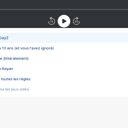
 DayZ
 a 13 ans (et vous l'avez ignoré)
e (littéralement)
im Rayan
 toutes les règles
s les jeux vidéo
us choquant de Rockstar ? - Le scandale BULLY
e plus moche de Steam
du RÊVE tourne au CAUCHEMAR