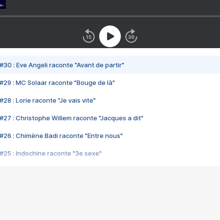
#30 : Eve Angeli raconte "Avant de partir"
#29 : MC Solaar raconte "Bouge de là"
28 : Lorie raconte "Je vais vite"
#27 : Christophe Willem raconte "Jacques a dit"
#26 : Chimène Badi raconte "Entre nous"
#25 : Indochine raconte "3e sexe"
#24 : Zaho raconte "C'est chelou"
#23 : Patrick Bruel raconte "Au café des délices"
#22 : Kyo raconte "Le chemin"