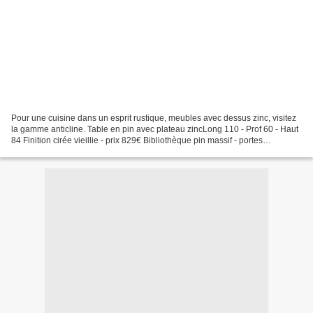
Pour une cuisine dans un esprit rustique, meubles avec dessus zinc, visitez
la gamme anticline. Table en pin avec plateau zincLong 110 - Prof 60 - Haut
84 Finition cirée vieillie - prix 829€ Bibliothèque pin massif - portes
coulissantesLong 206 - Prof...