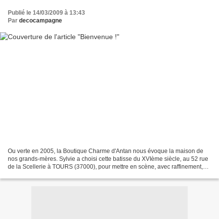
Publié le 14/03/2009 à 13:43
Par
decocampagne
Ou verte en 2005, la Boutique Charme d'Antan nous évoque la maison de
nos grands-mères. Sylvie a choisi cette batisse du XVIème siècle, au 52 rue
de la Scellerie à TOURS (37000), pour mettre en scène, avec raffinement,
les meubles, les objets, les rideaux...