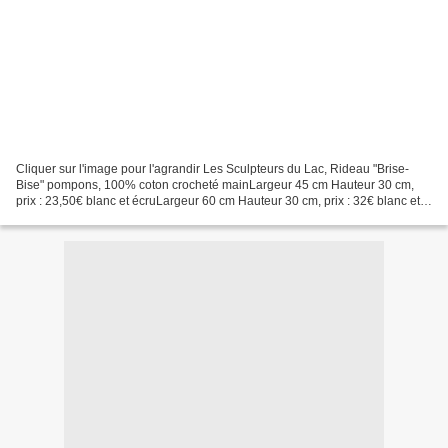
Cliquer sur l'image pour l'agrandir Les Sculpteurs du Lac, Rideau "Brise-
Bise" pompons, 100% coton crocheté mainLargeur 45 cm Hauteur 30 cm,
prix : 23,50€ blanc et écruLargeur 60 cm Hauteur 30 cm, prix : 32€ blanc et
écru Largeur 135 cm Hauteur 30 cm,...