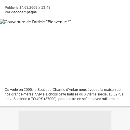
Publié le 14/03/2009 à 13:43
Par
decocampagne
Ou verte en 2005, la Boutique Charme d'Antan nous évoque la maison de
nos grands-mères. Sylvie a choisi cette batisse du XVIème siècle, au 52 rue
de la Scellerie à TOURS (37000), pour mettre en scène, avec raffinement,
les meubles, les objets, les rideaux...